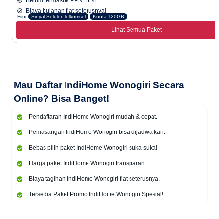
Belum termasuk PPN 11%
Biaya bulanan flat seterusnya!
Fitur
Sinyal Seluler Telkomsel
Kuota 120GB
Lihat Semua Paket
Mau
Daftar IndiHome Wonogiri Secara
Online
? Bisa Banget!
Pendaftaran IndiHome Wonogiri mudah & cepat.
Pemasangan IndiHome Wonogiri bisa dijadwalkan.
Bebas pilih paket IndiHome Wonogiri suka suka!
Harga paket IndiHome Wonogiri transparan.
Biaya tagihan IndiHome Wonogiri flat seterusnya.
Tersedia Paket Promo IndiHome Wonogiri Spesial!