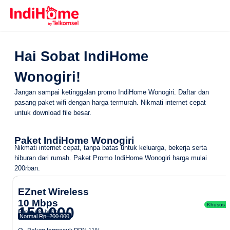
Hai Sobat IndiHome
Wonogiri!
Jangan sampai ketinggalan promo IndiHome Wonogiri. Daftar dan
pasang paket wifi dengan harga termurah. Nikmati internet cepat
untuk download file besar.
Paket IndiHome Wonogiri
Nikmati internet cepat, tanpa batas untuk keluarga, bekerja serta
hiburan dari rumah.
Paket Promo IndiHome Wonogiri
harga mulai
200rban.
EZnet Wireless
10 Mbps
Khusus Ar
150.000
Harga per bulan
Normal
Rp. 200.000