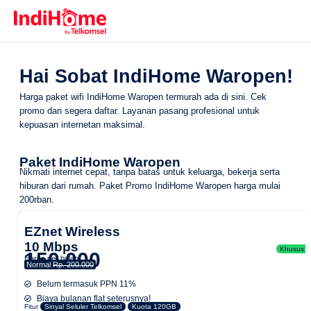
Hai Sobat IndiHome Waropen!
Harga paket wifi IndiHome Waropen termurah ada di sini. Cek
promo dan segera daftar. Layanan pasang profesional untuk
kepuasan internetan maksimal.
Paket IndiHome Waropen
Nikmati internet cepat, tanpa batas untuk keluarga, bekerja serta
hiburan dari rumah.
Paket Promo IndiHome Waropen
harga mulai
200rban.
EZnet Wireless
10 Mbps
Khusus Ar
150.000
Harga per bulan
Normal
Rp. 200.000
Belum termasuk PPN 11%
Biaya bulanan flat seterusnya!
Fitur
Sinyal Seluler Telkomsel
Kuota 120GB