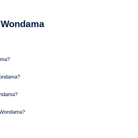
k Wondama
ama?
Wondama?
ondama?
k Wondama?