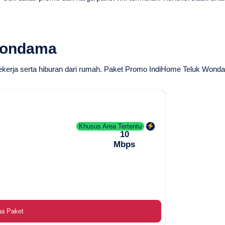
Wondama
ekerja serta hiburan dari rumah.
Paket Promo IndiHome Teluk Wond
Khusus Area Tertentu
10
Mbps
ua Paket