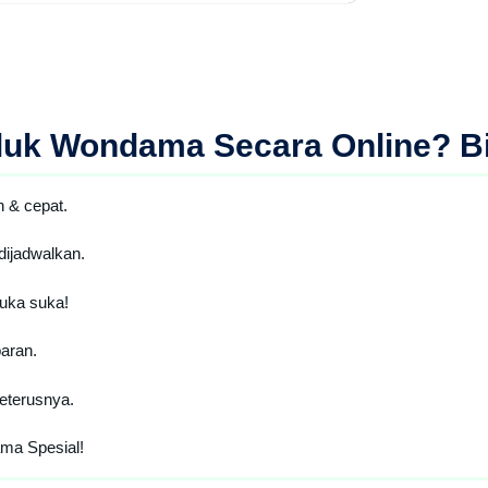
eluk Wondama Secara Online
? B
 & cepat.
ijadwalkan.
uka suka!
aran.
eterusnya.
ma Spesial!