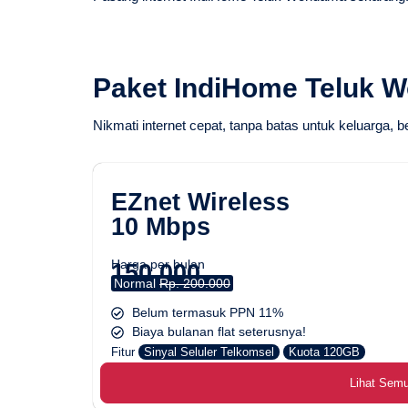
Paket IndiHome Teluk 
Nikmati internet cepat, tanpa batas untuk keluarga, b
EZnet Wireless
10 Mbps
Harga per bulan
150.000
Normal
Rp. 200.000
Belum termasuk PPN 11%
Biaya bulanan flat seterusnya!
Fitur
Sinyal Seluler Telkomsel
Kuota 120GB
Lihat Sem