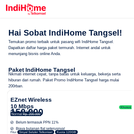
Hai Sobat IndiHome Tangsel!
Temukan promo terbaik untuk pasang wifi IndiHome Tangsel.
Dapatkan daftar harga paket termurah. Internet andal untuk
menunjang bisnis online Anda.
Paket IndiHome Tangsel
Nikmati internet cepat, tanpa batas untuk keluarga, bekerja serta
hiburan dari rumah.
Paket Promo IndiHome Tangsel
harga mulai
200rban.
EZnet Wireless
10 Mbps
Khusus Ar
150.000
Harga per bulan
Normal
Rp. 200.000
Belum termasuk PPN 11%
Biaya bulanan flat seterusnya!
Fitur
Sinyal Seluler Telkomsel
Kuota 120GB