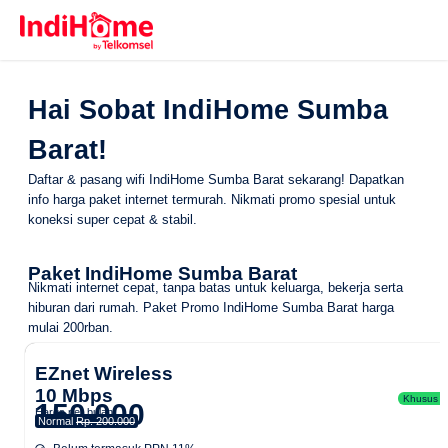
Hai Sobat IndiHome Sumba
Barat!
Daftar & pasang wifi IndiHome Sumba Barat sekarang! Dapatkan
info harga paket internet termurah. Nikmati promo spesial untuk
koneksi super cepat & stabil.
Paket IndiHome Sumba Barat
Nikmati internet cepat, tanpa batas untuk keluarga, bekerja serta
hiburan dari rumah.
Paket Promo IndiHome Sumba Barat
harga
mulai 200rban.
EZnet Wireless
10 Mbps
Khusus Ar
150.000
Harga per bulan
Normal
Rp. 200.000