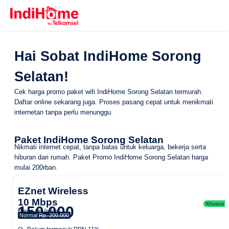
Hai Sobat IndiHome Sorong
Selatan!
Cek harga promo paket wifi IndiHome Sorong Selatan termurah.
Daftar online sekarang juga. Proses pasang cepat untuk menikmati
internetan tanpa perlu menunggu.
Paket IndiHome Sorong Selatan
Nikmati internet cepat, tanpa batas untuk keluarga, bekerja serta
hiburan dari rumah.
Paket Promo IndiHome Sorong Selatan
harga
mulai 200rban.
EZnet Wireless
10 Mbps
Khusus Ar
150.000
Harga per bulan
Normal
Rp. 200.000