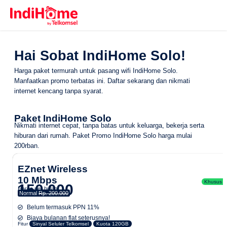
Hai Sobat IndiHome Solo!
Harga paket termurah untuk pasang wifi IndiHome Solo.
Manfaatkan promo terbatas ini. Daftar sekarang dan nikmati
internet kencang tanpa syarat.
Paket IndiHome Solo
Nikmati internet cepat, tanpa batas untuk keluarga, bekerja serta
hiburan dari rumah.
Paket Promo IndiHome Solo
harga mulai
200rban.
EZnet Wireless
10 Mbps
Khusus Ar
150.000
Harga per bulan
Normal
Rp. 200.000
Belum termasuk PPN 11%
Biaya bulanan flat seterusnya!
Fitur
Sinyal Seluler Telkomsel
Kuota 120GB