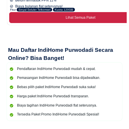
Belum termasuk PPN 11%
Biaya bulanan flat seterusnya!
Fitur
Sinyal Seluler Telkomsel
Kuota 120GB
Lihat Semua Paket
Mau
Daftar IndiHome Purwodadi Secara
Online
? Bisa Banget!
Pendaftaran IndiHome Purwodadi mudah & cepat.
Pemasangan IndiHome Purwodadi bisa dijadwalkan.
Bebas pilih paket IndiHome Purwodadi suka suka!
Harga paket IndiHome Purwodadi transparan.
Biaya tagihan IndiHome Purwodadi flat seterusnya.
Tersedia Paket Promo IndiHome Purwodadi Spesial!