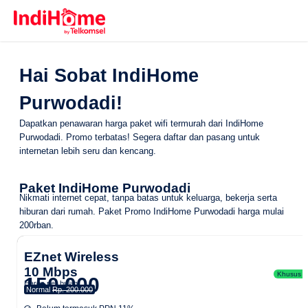
Hai Sobat IndiHome
Purwodadi!
Dapatkan penawaran harga paket wifi termurah dari IndiHome
Purwodadi. Promo terbatas! Segera daftar dan pasang untuk
internetan lebih seru dan kencang.
Paket IndiHome Purwodadi
Nikmati internet cepat, tanpa batas untuk keluarga, bekerja serta
hiburan dari rumah.
Paket Promo IndiHome Purwodadi
harga mulai
200rban.
EZnet Wireless
10 Mbps
Khusus Ar
150.000
Harga per bulan
Normal
Rp. 200.000