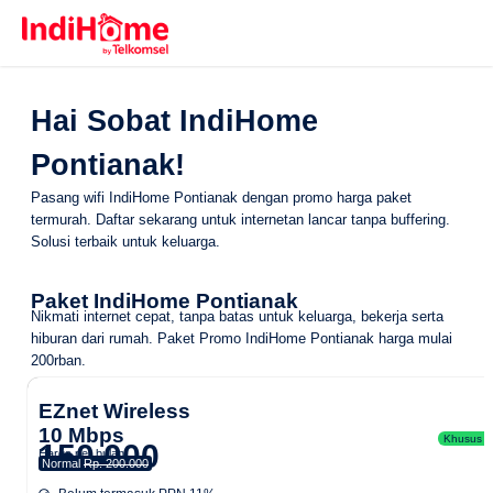
Hai Sobat IndiHome
Pontianak!
Pasang wifi IndiHome Pontianak dengan promo harga paket
termurah. Daftar sekarang untuk internetan lancar tanpa buffering.
Solusi terbaik untuk keluarga.
Paket IndiHome Pontianak
Nikmati internet cepat, tanpa batas untuk keluarga, bekerja serta
hiburan dari rumah.
Paket Promo IndiHome Pontianak
harga mulai
200rban.
EZnet Wireless
10 Mbps
Khusus Ar
150.000
Harga per bulan
Normal
Rp. 200.000