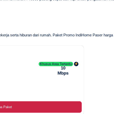
ekerja serta hiburan dari rumah.
Paket Promo IndiHome Paser
harga 
Khusus Area Tertentu
10
Mbps
ua Paket