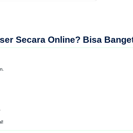
ser Secara Online
? Bisa Banget
n.
.
l!