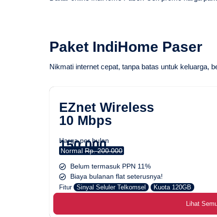
Paket IndiHome Paser
Nikmati internet cepat, tanpa batas untuk keluarga, b
EZnet Wireless
10 Mbps
Harga per bulan
150.000
Normal
Rp. 200.000
Belum termasuk PPN 11%
Biaya bulanan flat seterusnya!
Fitur
Sinyal Seluler Telkomsel
Kuota 120GB
Lihat Sem