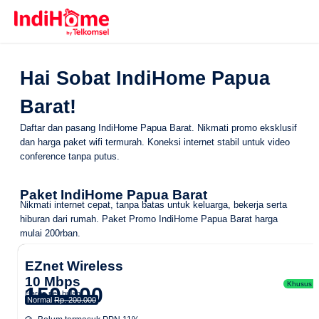
Hai Sobat IndiHome Papua
Barat!
Daftar dan pasang IndiHome Papua Barat. Nikmati promo eksklusif
dan harga paket wifi termurah. Koneksi internet stabil untuk video
conference tanpa putus.
Paket IndiHome Papua Barat
Nikmati internet cepat, tanpa batas untuk keluarga, bekerja serta
hiburan dari rumah.
Paket Promo IndiHome Papua Barat
harga
mulai 200rban.
EZnet Wireless
10 Mbps
Khusus Ar
150.000
Harga per bulan
Normal
Rp. 200.000