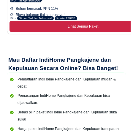
Normal
Rp. 200.000
Belum termasuk PPN 11%
Biaya bulanan flat seterusnya!
Fitur
Sinyal Seluler Telkomsel
Kuota 120GB
Lihat Semua Paket
Mau
Daftar IndiHome Pangkajene dan
Kepulauan Secara Online
? Bisa Banget!
Pendaftaran IndiHome Pangkajene dan Kepulauan mudah &
cepat.
Pemasangan IndiHome Pangkajene dan Kepulauan bisa
dijadwalkan.
Bebas pilih paket IndiHome Pangkajene dan Kepulauan suka
suka!
Harga paket IndiHome Pangkajene dan Kepulauan transparan.