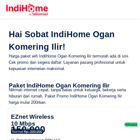
Hai Sobat IndiHome Ogan
Komering Ilir!
Harga paket wifi IndiHome Ogan Komering Ilir termurah ada di sini.
Cek promo dan segera daftar. Layanan pasang profesional untuk
kepuasan internetan maksimal.
Paket IndiHome Ogan Komering Ilir
Nikmati internet cepat, tanpa batas untuk keluarga, bekerja serta
hiburan dari rumah.
Paket Promo IndiHome Ogan Komering Ilir
harga mulai 200rban.
EZnet Wireless
10 Mbps
Khusus Ar
150.000
Harga per bulan
Normal
Rp. 200.000