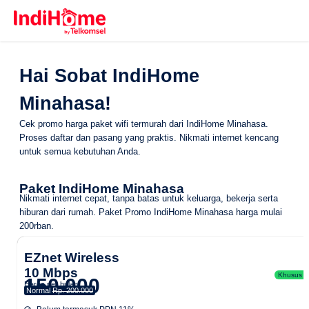
Hai Sobat IndiHome
Minahasa!
Cek promo harga paket wifi termurah dari IndiHome Minahasa.
Proses daftar dan pasang yang praktis. Nikmati internet kencang
untuk semua kebutuhan Anda.
Paket IndiHome Minahasa
Nikmati internet cepat, tanpa batas untuk keluarga, bekerja serta
hiburan dari rumah.
Paket Promo IndiHome Minahasa
harga mulai
200rban.
EZnet Wireless
10 Mbps
Khusus Ar
150.000
Harga per bulan
Normal
Rp. 200.000