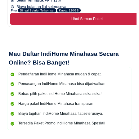
Belum termasuk PPN 11%
Biaya bulanan flat seterusnya!
Fitur
Sinyal Seluler Telkomsel
Kuota 120GB
Lihat Semua Paket
Mau
Daftar IndiHome Minahasa Secara
Online
? Bisa Banget!
Pendaftaran IndiHome Minahasa mudah & cepat.
Pemasangan IndiHome Minahasa bisa dijadwalkan.
Bebas pilih paket IndiHome Minahasa suka suka!
Harga paket IndiHome Minahasa transparan.
Biaya tagihan IndiHome Minahasa flat seterusnya.
Tersedia Paket Promo IndiHome Minahasa Spesial!