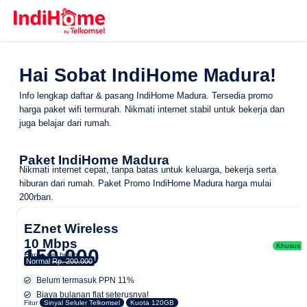
Hai Sobat IndiHome Madura!
Info lengkap daftar & pasang IndiHome Madura. Tersedia promo
harga paket wifi termurah. Nikmati internet stabil untuk bekerja dan
juga belajar dari rumah.
Paket IndiHome Madura
Nikmati internet cepat, tanpa batas untuk keluarga, bekerja serta
hiburan dari rumah.
Paket Promo IndiHome Madura
harga mulai
200rban.
EZnet Wireless
10 Mbps
Khusus Ar
150.000
Harga per bulan
Normal
Rp. 200.000
Belum termasuk PPN 11%
Biaya bulanan flat seterusnya!
Fitur
Sinyal Seluler Telkomsel
Kuota 120GB