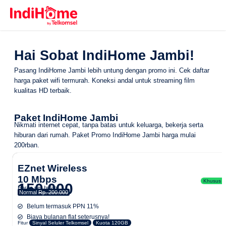
Hai Sobat IndiHome Jambi!
Pasang IndiHome Jambi lebih untung dengan promo ini. Cek daftar
harga paket wifi termurah. Koneksi andal untuk streaming film
kualitas HD terbaik.
Paket IndiHome Jambi
Nikmati internet cepat, tanpa batas untuk keluarga, bekerja serta
hiburan dari rumah.
Paket Promo IndiHome Jambi
harga mulai
200rban.
EZnet Wireless
10 Mbps
Khusus Ar
150.000
Harga per bulan
Normal
Rp. 200.000
Belum termasuk PPN 11%
Biaya bulanan flat seterusnya!
Fitur
Sinyal Seluler Telkomsel
Kuota 120GB