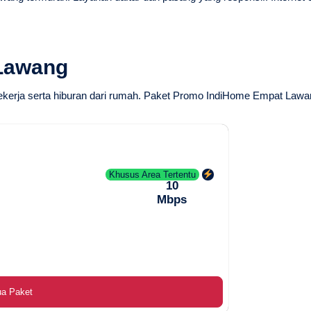
Lawang
ekerja serta hiburan dari rumah.
Paket Promo IndiHome Empat Lawa
Khusus Area Tertentu
10
Mbps
ua Paket