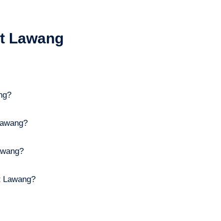
t Lawang
ng?
Lawang?
awang?
t Lawang?