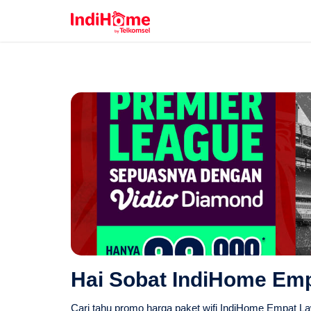
Hai Sobat IndiHome Em
Cari tahu promo harga paket wifi IndiHome Empat La