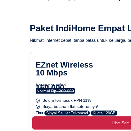
Paket IndiHome Empat 
Nikmati internet cepat, tanpa batas untuk keluarga, b
EZnet Wireless
10 Mbps
Harga per bulan
150.000
Normal
Rp. 200.000
Belum termasuk PPN 11%
Biaya bulanan flat seterusnya!
Fitur
Sinyal Seluler Telkomsel
Kuota 120GB
Lihat Sem