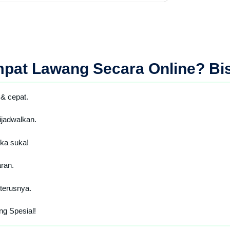
mpat Lawang Secara Online
? Bi
& cepat.
jadwalkan.
ka suka!
ran.
terusnya.
g Spesial!