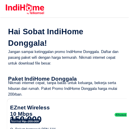
Hai Sobat IndiHome
Donggala!
Jangan sampai ketinggalan promo IndiHome Donggala. Daftar dan
pasang paket wifi dengan harga termurah. Nikmati internet cepat
untuk download file besar.
Paket IndiHome Donggala
Nikmati internet cepat, tanpa batas untuk keluarga, bekerja serta
hiburan dari rumah.
Paket Promo IndiHome Donggala
harga mulai
200rban.
EZnet Wireless
10 Mbps
Khusus Ar
150.000
Harga per bulan
Normal
Rp. 200.000