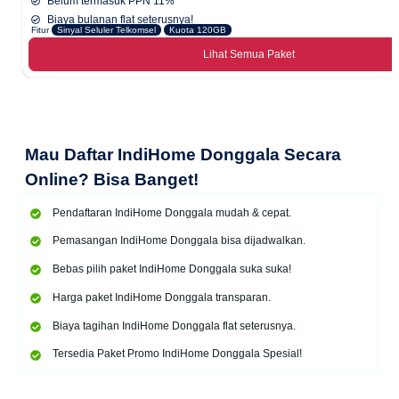
Belum termasuk PPN 11%
Biaya bulanan flat seterusnya!
Fitur
Sinyal Seluler Telkomsel
Kuota 120GB
Lihat Semua Paket
Mau
Daftar IndiHome Donggala Secara
Online
? Bisa Banget!
Pendaftaran IndiHome Donggala mudah & cepat.
Pemasangan IndiHome Donggala bisa dijadwalkan.
Bebas pilih paket IndiHome Donggala suka suka!
Harga paket IndiHome Donggala transparan.
Biaya tagihan IndiHome Donggala flat seterusnya.
Tersedia Paket Promo IndiHome Donggala Spesial!