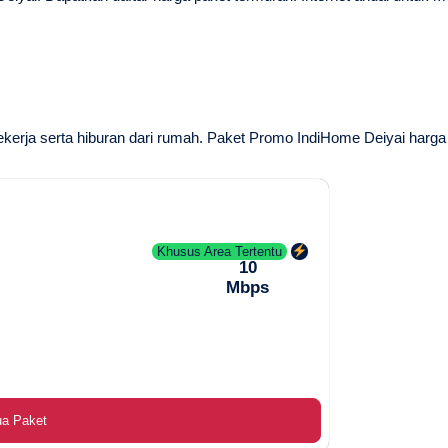
ekerja serta hiburan dari rumah.
Paket Promo IndiHome Deiyai
harga 
Khusus Area Tertentu
10
Mbps
ua Paket