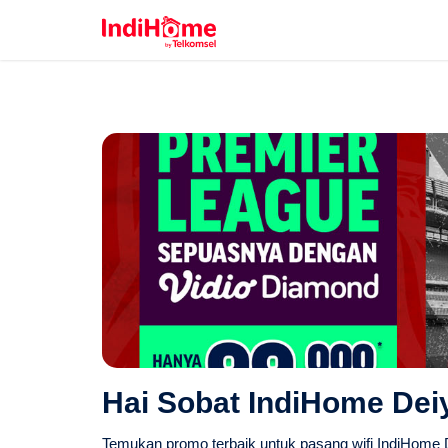
Hai Sobat IndiHome Deiy
Temukan promo terbaik untuk pasang wifi IndiHome De