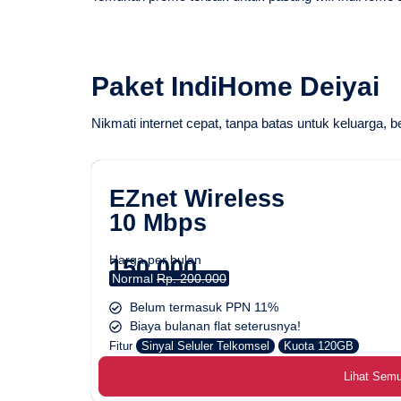
Paket IndiHome Deiyai
Nikmati internet cepat, tanpa batas untuk keluarga, b
EZnet Wireless
10 Mbps
Harga per bulan
150.000
Normal
Rp. 200.000
Belum termasuk PPN 11%
Biaya bulanan flat seterusnya!
Fitur
Sinyal Seluler Telkomsel
Kuota 120GB
Lihat Sem