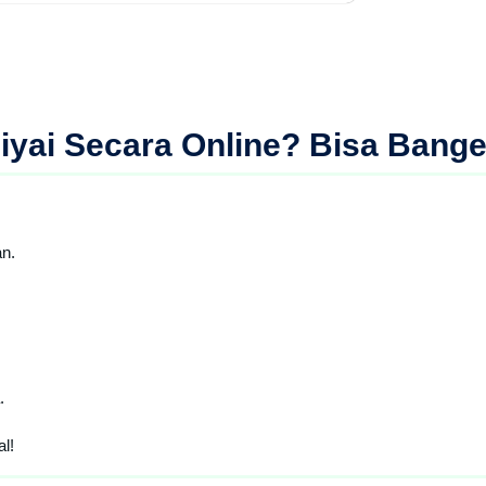
iyai Secara Online
? Bisa Bange
n.
.
l!