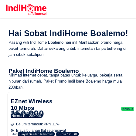
Hai Sobat IndiHome Boalemo!
Pasang wifi IndiHome Boalemo hari ini! Manfaatkan promo harga
paket termurah. Daftar sekarang untuk internetan tanpa buffering di
jam sibuk sekalipun.
Paket IndiHome Boalemo
Nikmati internet cepat, tanpa batas untuk keluarga, bekerja serta
hiburan dari rumah.
Paket Promo IndiHome Boalemo
harga mulai
200rban.
EZnet Wireless
10 Mbps
Khusus Ar
150.000
Harga per bulan
Normal
Rp. 200.000
Belum termasuk PPN 11%
Biaya bulanan flat seterusnya!
Fitur
Sinyal Seluler Telkomsel
Kuota 120GB