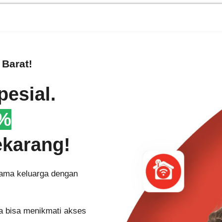
Barat
!
esial.
0%
ekarang!
rsama keluarga dengan
a bisa menikmati akses