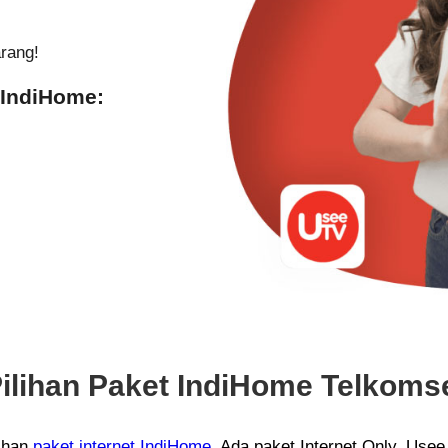
rang!
 IndiHome:
ilihan
Paket IndiHome
Telkoms
lihan
paket internet IndiHome
. Ada paket Internet Only, Usee