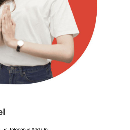
el
 TV, Telepon & Add On.